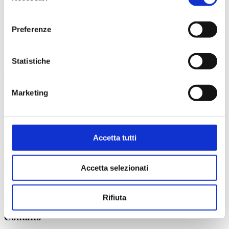
Monitoraggio continuo
consenso
Un monitoraggio continuo di video sorveglianza garantisce uno
Preferenze
stoccaggio e deposito merci in piena sicurezza e di qualità.
I nostri altri servizi
Statistiche
01
Marketing
Pallets service
vendita , acquisto, riparazione
Più
Accetta tutti
02
Trasporto
Accetta selezionati
trasporto piccoli, trasporti su strada, trasporti ferroviari
Più
Rifiuta
Contatto