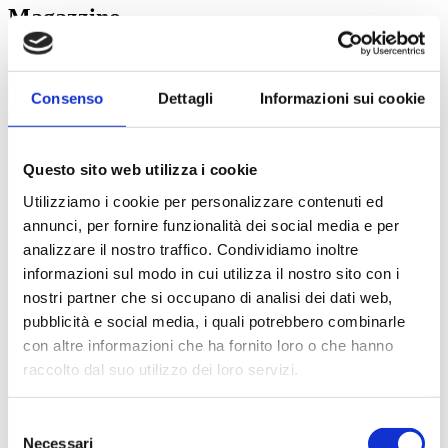
Magazzino
Il nostro magazzino coperto a Stabio si trova in un punto strategico
vicino alla dogana Italiana ed è dotato di tutte le attrezzature
necessarie per il carico, lo scarico, la movimentazione e lo
Consenso
Dettagli
Informazioni sui cookie
stoccaggio di merce.
Stoccaggio merci
Questo sito web utilizza i cookie
Svolgiamo tutte le operazioni di stoccaggio merci: dal ricevimento
Utilizziamo i cookie per personalizzare contenuti ed
alla gestione dei depositi.
annunci, per fornire funzionalità dei social media e per
Magazzino coperto
analizzare il nostro traffico. Condividiamo inoltre
informazioni sul modo in cui utilizza il nostro sito con i
I nostro magazzino coperto a Stabio in un punto strategico vicino
nostri partner che si occupano di analisi dei dati web,
alla dogana Italiana e dotato di tutte le attrezzature necessarie per il
pubblicità e social media, i quali potrebbero combinarle
carico, lo scarico, la movimentazione e lo stoccaggio di merce.
con altre informazioni che ha fornito loro o che hanno
Operazioni
raccolto dal suo utilizzo dei loro servizi.
Il deposito è ampio e ben distribuito così da svolgere con facilità
tutte le operazioni di ingresso, stoccaggio e spedizione.
Selezione
Necessari
del